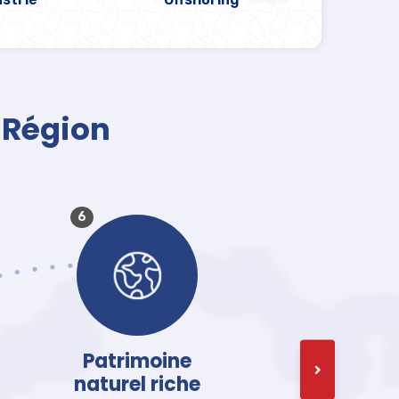
a Région
6
Patrimoine
naturel riche