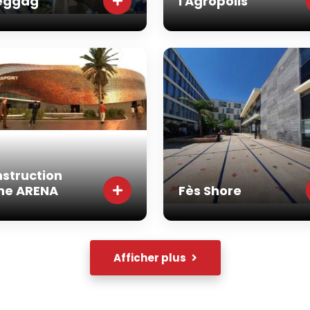
eggag
l'Agropolis
struction
ne ARENA
Fès Shore
Afficher plus