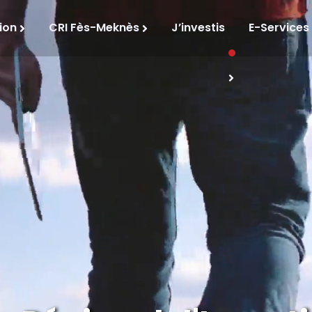
ion
CRI Fès-Meknès
J’investis
E-Services