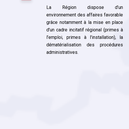
de
La Région dispose d’un
iées
environnement des affaires favorable
réseau
grâce notamment à la mise en place
sentant
d’un cadre incitatif régional (primes à
l, d’un
l’emploi, primes à l'installation), la
 grands
dématérialisation des procédures
er Med,
administratives.
lles du
ational
 3 M de
projet
rs/an