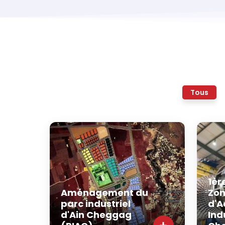
Tous
1èr
Aménagement du
Zo
parc industriel
d'A
d'Ain Cheggag
Ind