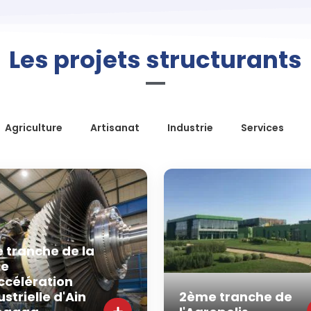
Les projets structurants
Agriculture
Artisanat
Industrie
Services
e tranche de la
ne
ccélération
ustrielle d'Ain
2ème tranche de