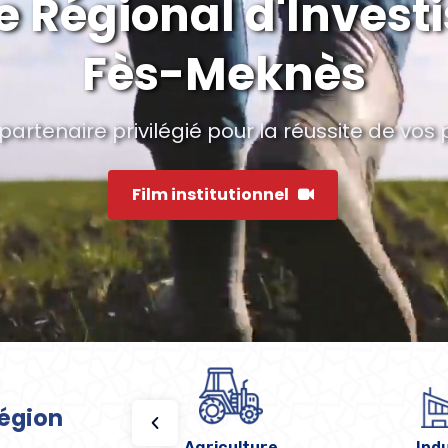
e Régional d'Inves
Fès-Meknès
partenaire privilégié pour la réussite de vos 
Film institutionnel
Région
isanat
Agriculture
Ind