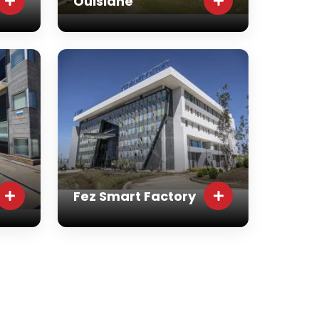
Ouislane
Fez Smart Factory