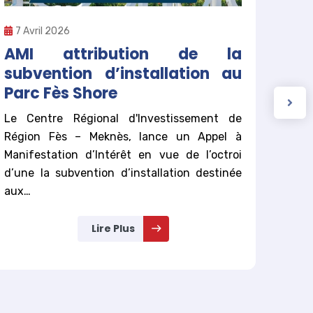
7 Av
7 Avril 2026
AMI
AMI attribution de la
d’a
subvention d’installation au
Sho
Parc Fès Shore
Le Ce
Le Centre Régional d'Investissement de
Régi
Région Fès – Meknès, lance un Appel à
l’att
Manifestation d’Intérêt en vue de l’octroi
Parc 
d’une la subvention d’installation destinée
aux…
Lire Plus