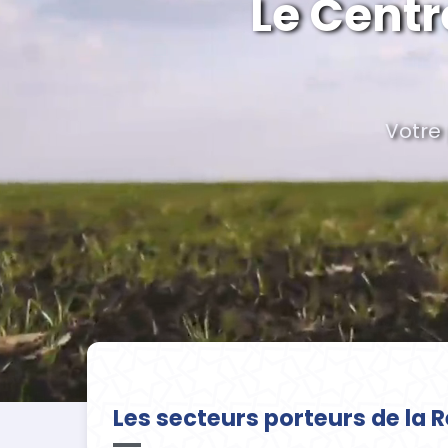
Le Centr
Votre 
Les secteurs porteurs de la 
shoring
Tourisme
Art