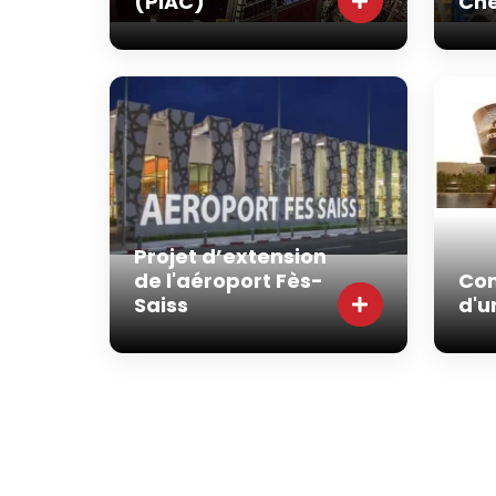
(PIAC)
Ch
Projet d’extension
de l'aéroport Fès-
Con
Saiss
d'u