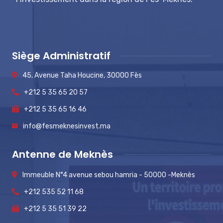
Siège Administratif
45, Avenue Taha Houcine, 30000 Fès
+212 5 35 65 20 57
+212 5 35 65 16 46
info@fesmeknesinvest.ma
Antenne de Meknès
Immeuble N°4 avenue sebou hamria - 50000 -Meknès
+212 535 52 11 68
+212 5 35 51 39 22