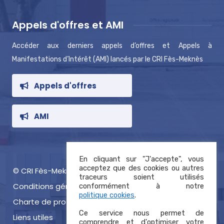
Appels d'offres et AMI
Accéder aux derniers appels d’offres et Appels à
Manifestations d’Intérêt (AMI) lancés par le CRI Fès-Meknès
Appels d'offres
AMI
En cliquant sur "J'accepte", vous
acceptez que des cookies ou autres
© CRI Fès-Meknès 2021, tous droits réservés
traceurs soient utilisés
Conditions générales d’utilisation
conformément à notre
politique cookies
.
Charte de protection des données
Ce service nous permet de
Liens utiles
comprendre et d'optimiser votre