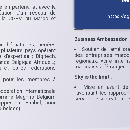
e en partenariat avec la
éation d’un réseau de
https://
e la CGEM au Maroc et
Business Ambassador
:
ail thématiques, menées
Soutien de l’améliora
plusieurs pays opérant
des entreprises maroc
’expertise : Digitech,
régionaux, voire inter
ance, Belgique, Afrique…;
marocains à l’étranger.
 et les 37 fédérations
Sky is the limit
:
t pour les membres à
Mise en avant de l
opération internationale
favorisant les rapproc
ramme Maghrib Belgium
service de la création 
oppement Enabel, pour
-belges).