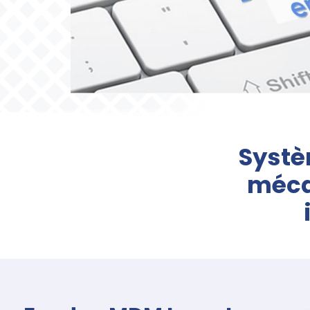
Systè
méca