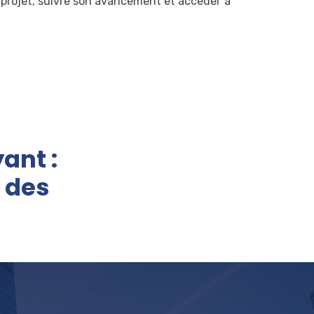
e projet, suivre son avancement et accéder à
ant :
 des