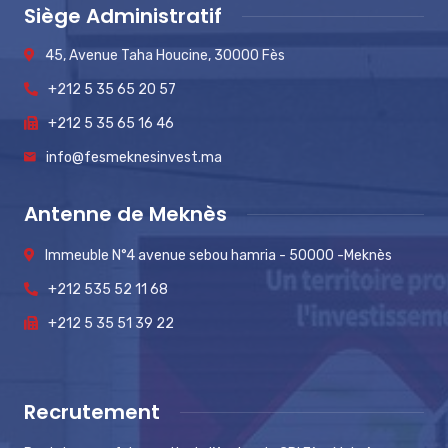
Siège Administratif
45, Avenue Taha Houcine, 30000 Fès
+212 5 35 65 20 57
+212 5 35 65 16 46
info@fesmeknesinvest.ma
Antenne de Meknès
Immeuble N°4 avenue sebou hamria - 50000 -Meknès
+212 535 52 11 68
+212 5 35 51 39 22
Recrutement