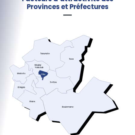
Provinces et Préfectures
Taounate
Taza
Moulay
Yaâcoub
Meknès
Fès
Sefrou
El Hajeb
Ifrane
Boulemane