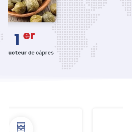
er
r
de câpres
Prod