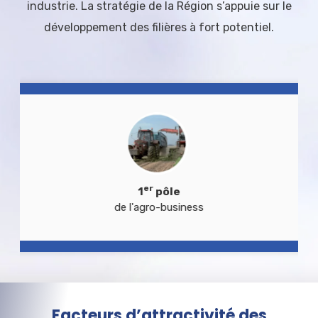
industrie. La stratégie de la Région s’appuie sur le
développement des filières à fort potentiel.
er
ôle
1
-business
à f
Facteurs d’attractivité des