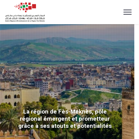
La région de Fès-Meknès, pôle
régional émergent et prometteur
grâce à ses atouts et potentialités