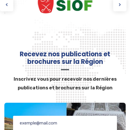
Abdellah Fès, Université Quaraouiyine Fès,
Université Euro- meditérannèenne de Fès,
Université Privée de Fès
Produit phare labelisé : « huile d’olive Lemta Fès
»
Recevez nos publications et
brochures sur la Région
Inscrivez vous pour recevoir nos dernières
publications et brochures sur la Région