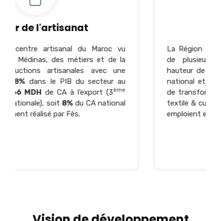
sanat
Secteur de l'Indu
nal du Maroc vu
La Région possède un historique d’
métiers et de la
de plusieurs décennies. L'indus
anales avec une
hauteur de
3,1%
dans le PIB du s
B du secteur au
national et engendre un CA à l’exp
ème
à l’export (3
de transformation de
4,2 MMDH
(
8%
du CA national
textile & cuir). Elle abrite
1 619
unit
 Fès.
emploient environ
42 981
personne
En savoir plus
Vision de développement