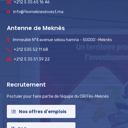
+212 5 35 65 16 46
info@fesmeknesinvest.ma
Antenne de Meknès
Immeuble N°4 avenue sebou hamria - 50000 -Meknès
+212 535 52 11 68
+212 5 35 51 39 22
Recrutement
Postuler pour faire partie de l’équipe du CRI Fès-Meknès
Nos offres d'emplois