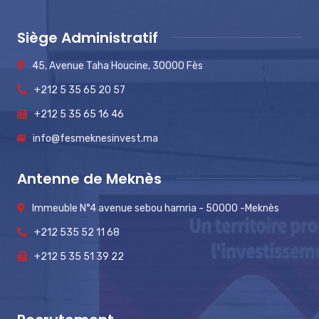
Siège Administratif
45, Avenue Taha Houcine, 30000 Fès
+212 5 35 65 20 57
+212 5 35 65 16 46
info@fesmeknesinvest.ma
Antenne de Meknès
Immeuble N°4 avenue sebou hamria - 50000 -Meknès
+212 535 52 11 68
+212 5 35 51 39 22