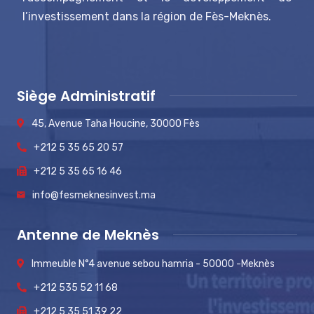
l’investissement dans la région de Fès-Meknès.
Siège Administratif
45, Avenue Taha Houcine, 30000 Fès
+212 5 35 65 20 57
+212 5 35 65 16 46
info@fesmeknesinvest.ma
Antenne de Meknès
Immeuble N°4 avenue sebou hamria - 50000 -Meknès
+212 535 52 11 68
+212 5 35 51 39 22