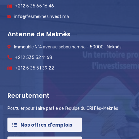
+212 5 35 65 16 46
info@fesmeknesinvest.ma
Antenne de Meknès
Immeuble N°4 avenue sebou hamria - 50000 -Meknès
+212 535 52 11 68
+212 5 35 51 39 22
Recrutement
Postuler pour faire partie de l’équipe du CRI Fès-Meknès
Nos offres d'emplois