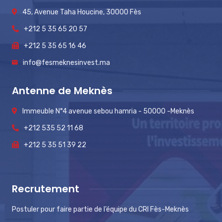
45, Avenue Taha Houcine, 30000 Fès
+212 5 35 65 20 57
+212 5 35 65 16 46
info@fesmeknesinvest.ma
Antenne de Meknès
Immeuble N°4 avenue sebou hamria - 50000 -Meknès
+212 535 52 11 68
+212 5 35 51 39 22
Recrutement
Postuler pour faire partie de l’équipe du CRI Fès-Meknès