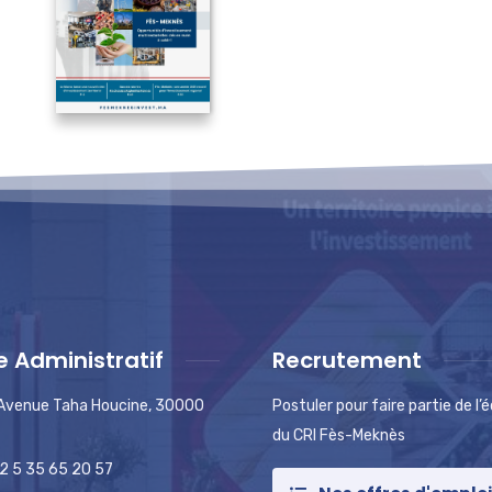
e Administratif
Recrutement
 Avenue Taha Houcine, 30000
Postuler pour faire partie de l’
du CRI Fès-Meknès
2 5 35 65 20 57