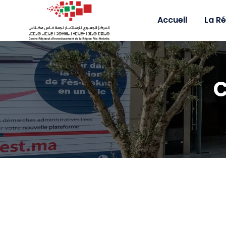
Accueil
La R
C