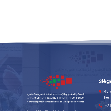
Sièg
45,
Fès
+21