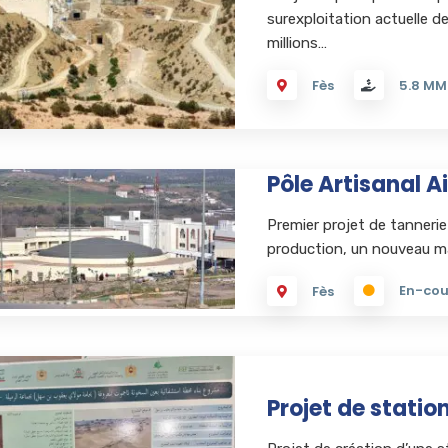
surexploitation actuelle d
millions…
Fès
5.8 M
Pôle Artisanal A
Premier projet de tanneri
production, un nouveau mar
En-cou
Fès
Projet de stati