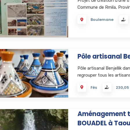
Projet de création d’une 
Commune de Rmila, Provi
Boulemane
Pôle artisanal Be
Pôle artisanal Benjellik da
regrouper tous les artisan
Fès
230,05
Aménagement tou
BOUADEL à Tao