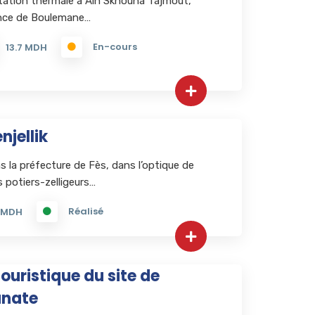
station thermale à Ain Skhouna Tajmout,
nce de Boulemane…
En-cours
13.7 MDH
njellik
ns la préfecture de Fès, dans l’optique de
s potiers-zelligeurs…
Réalisé
 MDH
ristique du site de
unate