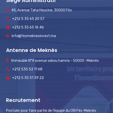
Siège Administratif
45, Avenue Taha Houcine, 30000 Fès
+212 5 35 65 20 57
+212 5 35 65 16 46
info@fesmeknesinvest.ma
Antenne de Meknès
Immeuble N°4 avenue sebou hamria - 50000 -Meknès
+212 535 52 11 68
+212 5 35 51 39 22
Recrutement
Postuler pour faire partie de l’équipe du CRI Fès-Meknès