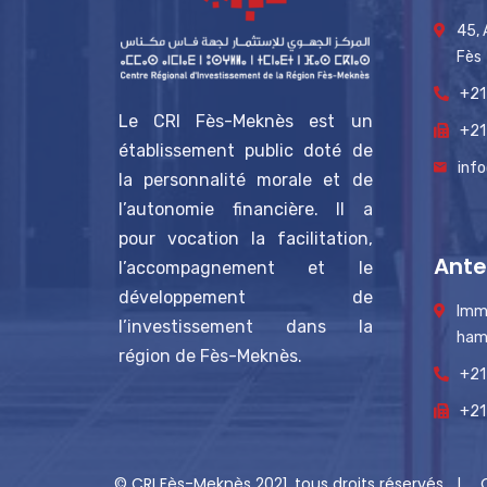
45,
Fès
+21
Le CRI Fès-Meknès est un
+21
établissement public doté de
inf
la personnalité morale et de
l’autonomie financière. Il a
pour vocation la facilitation,
Ante
l’accompagnement et le
développement de
Imm
l’investissement dans la
ham
région de Fès-Meknès.
+21
+21
© CRI Fès-Meknès 2021, tous droits réservés