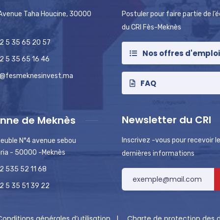
 Avenue Taha Houcine, 30000
Postuler pour faire partie de l’
du CRI Fès-Meknès
2 5 35 65 20 57
Nos offres d'emplo
2 5 35 65 16 46
o@fesmeknesinvest.ma
FAQ
Newsletter du CRI
nne de Meknès
Inscrivez -vous pour recevoir l
euble N°4 avenue sebou
ria - 50000 -Meknès
dernières informations
2 535 52 11 68
2 5 35 51 39 22
Conditions générales d’utilisation
Charte de protection des