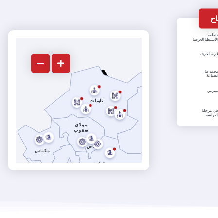
نطقة
لأنشطة الحرفية
رية الحرف
جموعة
لصناعة
عرض
تاونات
ي مرحلة
لدراسة
مولاي
تازة
يعقوب
فاس
مكناس
صفرو
الحاجب
إفران
بولمان