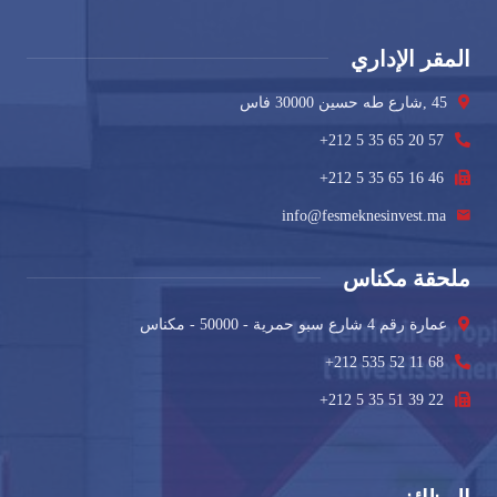
المقر الإداري
45 ,شارع طه حسين 30000 فاس
+212 5 35 65 20 57
+212 5 35 65 16 46
info@fesmeknesinvest.ma
ملحقة مكناس
عمارة رقم 4 شارع سبو حمرية - 50000 - مكناس
+212 535 52 11 68
+212 5 35 51 39 22