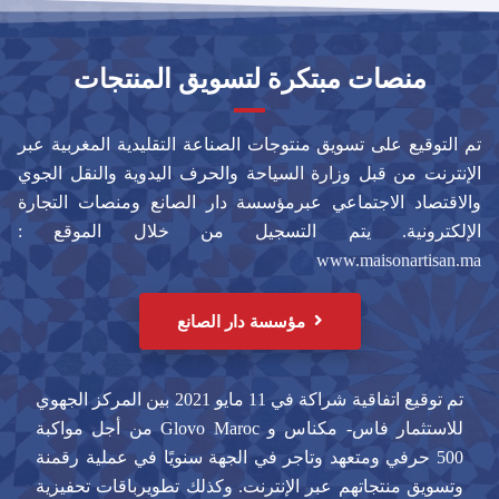
منصات مبتكرة لتسويق المنتجات
تم التوقيع على تسويق منتوجات الصناعة التقليدية المغربية عبر
الإنترنت من قبل وزارة السياحة والحرف اليدوية والنقل الجوي
والاقتصاد الاجتماعي عبرمؤسسة دار الصانع ومنصات التجارة
الإلكترونية. يتم التسجيل من خلال الموقع :
www.maisonartisan.ma
مؤسسة دار الصانع
تم توقيع اتفاقية شراكة في 11 مايو 2021 بين المركز الجهوي
للاستثمار فاس- مكناس و Glovo Maroc من أجل مواكبة
500 حرفي ومتعهد وتاجر في الجهة سنويًا في عملية رقمنة
وتسويق منتجاتهم عبر الإنترنت. وكذلك تطويرباقات تحفيزية