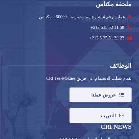
ملحقة مكناس
عمارة رقم 4 شارع سبو حمرية - 50000 - مكناس
+212 535 52 11 68
+212 5 35 51 39 22
الوظائف
تقدم بطلب للانضمام إلى فريق CRI Fès-Meknes
عروض عملنا
التدريب
CRI NEWS