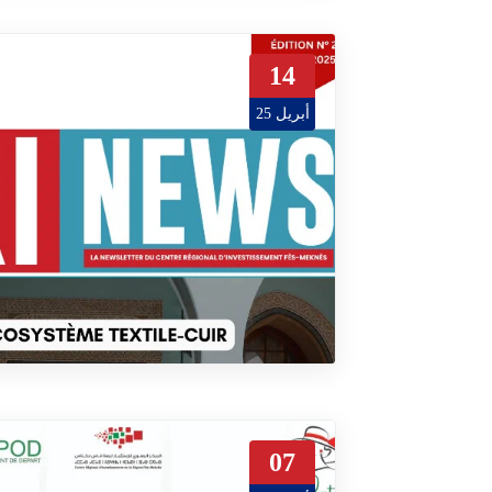
14
أبريل 25
07