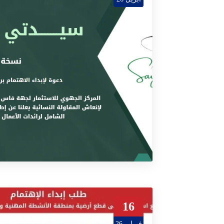
16
فبراير 26