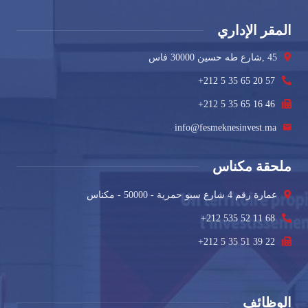
المقر الإداري
45 ,شارع طه حسين 30000 فاس
+212 5 35 65 20 57
+212 5 35 65 16 46
info@fesmeknesinvest.ma
ملحقة مكناس
عمارة رقم 4 شارع سبو حمرية - 50000 - مكناس
+212 535 52 11 68
+212 5 35 51 39 22
الوظائف