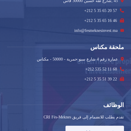
45 ,شارع طه حسين 30000 فاس
+212 5 35 65 20 57
+212 5 35 65 16 46
info@fesmeknesinvest.ma
ملحقة مكناس
عمارة رقم 4 شارع سبو حمرية - 50000 - مكناس
+212 535 52 11 68
+212 5 35 51 39 22
الوظائف
تقدم بطلب للانضمام إلى فريق CRI Fès-Meknes