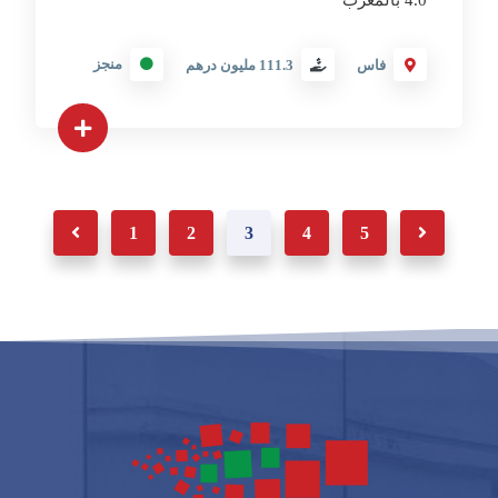
4.0 بالمغرب
منجز
فاس
111.3 مليون درهم
1
2
3
4
5