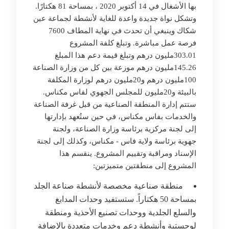
بها الأشغال في 14 أكتوبر 2020 ، بمساحة 81 هكتارًا.
وتشكل نواة جديدة واعدة للغاية لأنشطة لجماعة عين
شكاك وينبغي أن تحدث في نهاية المطاف 7600
فرصة عمل مباشرة. وتبلغ كلفة المشروع
303.01مليون درهم وتبلغ قيمة دعم هذا المبلغ
145.26مليون درهم موزعة بين كل من وزارة الصناعة
100مليون درهم و20مليون درهم لوزارة المكلفة
بالبيئة و20مليون للمجلس الجهوي لفاس مكناس.
ستتم إدارة المنطقة الصناعية من قبل غرفة الصناعة
والخدمات بفاس مكناس، في حين ستُعهد بإدارتها
إلى لجنة مركزية برئاسة وزارة الصناعة، ولجنة
جهوية برئاسة ولاية فاس - مكناس، وكذلك إلى لجنة
الإسناد ومراقبة وتقييم المشروع. ينقسم هذا
المشروع إلى منطقتين متميزتين:
منطقة صناعية مخصصة لأنشطة صناعة الجلد
بمساحة 50 هكتاراً. ستستفيد وحدات المدابغ
والسلع الجلدية ووحدات تصنيع الأحذية ومنطقة
لوجستية وأنشطة دعم وخدمات متعددة بالإضافة