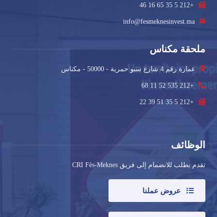
+212 5 35 65 16 46
info@fesmeknesinvest.ma
ملحقة مكناس
عمارة رقم 4 شارع سبو حمرية - 50000 - مكناس
+212 535 52 11 68
+212 5 35 51 39 22
الوظائف
تقدم بطلب للانضمام إلى فريق CRI Fès-Meknes
عروض عملنا