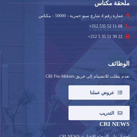
ملحقة مكناس
عمارة رقم 4 شارع سبو حمرية - 50000 - مكناس
+212 535 52 11 68
+212 5 35 51 39 22
الوظائف
تقدم بطلب للانضمام إلى فريق CRI Fès-Meknes
عروض عملنا
التدريب
CRI NEWS
احصل على المجلة الإخبارية CRI NEWS