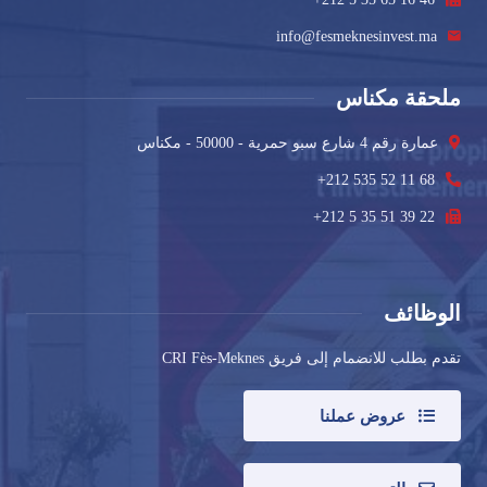
info@fesmeknesinvest.ma
ملحقة مكناس
عمارة رقم 4 شارع سبو حمرية - 50000 - مكناس
+212 535 52 11 68
+212 5 35 51 39 22
الوظائف
تقدم بطلب للانضمام إلى فريق CRI Fès-Meknes
عروض عملنا