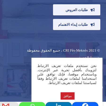
طلبات العروض
طلبات إبداء الاهتمام
© CRI Fès-Meknès 2021 ، جميع الحقوق محفوظة
شروط الخدمة
ميثاق حماية المعطيات ذات الطابع الشخصي
نحن نستخدم ملفات تعريف الارتباط
لتزويدك بأفضل تجربة عبر الإنترنت.
روابط مفيدة
وباستخدام موقعنا، فإنك توافق على
استخدامنا لملفات تعريف الارتباط وفقاً
لسياستنا لملفات تعريف الارتباط.
موافق