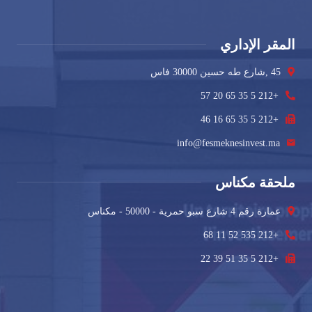
المقر الإداري
45 ,شارع طه حسين 30000 فاس
+212 5 35 65 20 57
+212 5 35 65 16 46
info@fesmeknesinvest.ma
ملحقة مكناس
عمارة رقم 4 شارع سبو حمرية - 50000 - مكناس
+212 535 52 11 68
+212 5 35 51 39 22