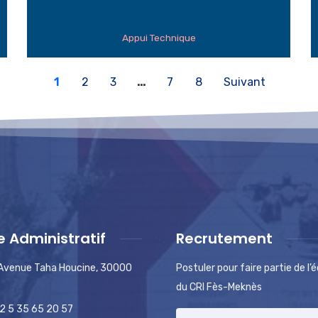
Appui Technique
1
2
3
…
7
8
Suivant
e Administratif
Recrutement
 Avenue Taha Houcine, 30000
Postuler pour faire partie de l’
du CRI Fès-Meknès
2 5 35 65 20 57