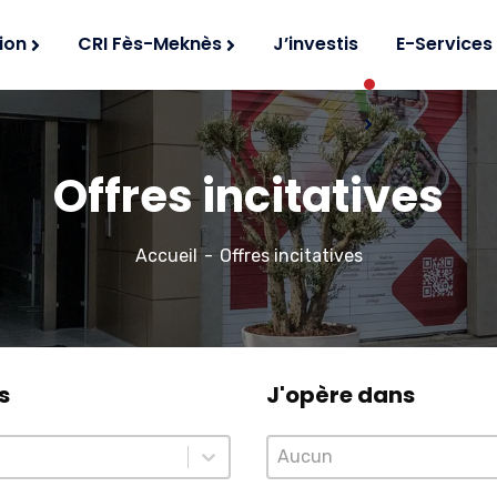
ion
CRI Fès-Meknès
J’investis
E-Services
Offres incitatives
Accueil
Offres incitatives
s
J'opère dans
s
J'opère dans
J'opère dans