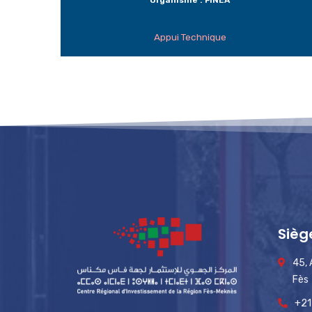
Organisme : FINEA
Appui Technique
Sièg
45,
Fès
+21